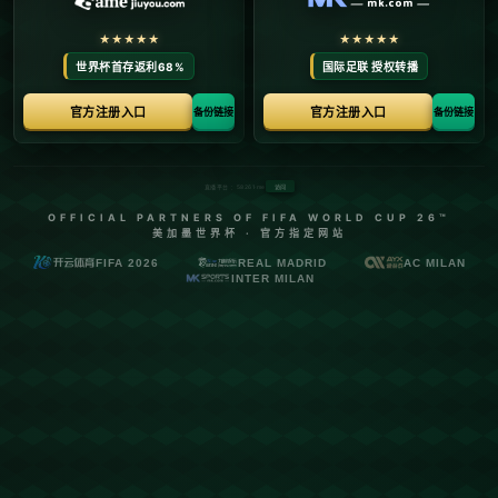
---
### **珍妮的“美式夢想”：從職業榮耀到個人尊嚴**
埃爾莫索是一位才華橫溢的足球運動員，她在西班牙國家女子足球
隊中的表現可圈可點，為她贏得了眾多讚譽。隨著世界範圍內女子
足球的日益崛起，埃爾莫索也成為了許多人的榜樣。對於她而言，
追求更高的目標並突破性別偏見，正如一場奔赴「美式夢想」的冒
險。
然而，在世界杯冠軍奪冠後的頒獎典禮上，盧比亞萊斯不當的親吻
行為引發了舉國譁然。**這一事件並非簡單的禮儀失當，而是直接
觸及了埃爾莫索個人尊嚴與專業聲譽。**這讓她的「美式夢想」蒙
上了一層陰影，也喚起了外界對職業運動員所面臨的性別平等挑戰
的關注。
---
### **盧比亞萊斯的行為為何引發公眾憤怒**
作為足協的一把手，盧比亞萊斯應該以專業態度為行業樹立典範。
然而，他在全球媒體的聚焦下，選擇了一個帶有極大爭議性的小舉
動，讓外界開始質疑足球界是否真正尊重女性運動員。更重要的
是，這是一場事關權力與性別的象徵性事件，不僅關乎埃爾莫索本
人，也反映了許多人在職場中未曾被尊重的經歷。