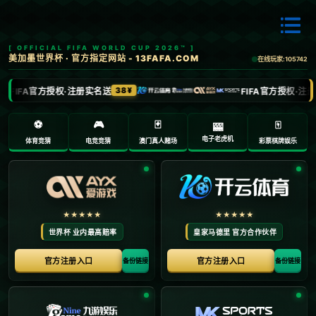
当前位置：
主页
>
新闻中心
埃爾莫索哥哥：盧比亞萊斯打破了珍妮的“美式夢
想”.
日期：
2026-08-08
来源：
必一运动
**埃爾莫索哥哥：盧比亞萊斯打破了珍妮的“美式夢想”**
在夢想和現實交錯的舞臺上，運動員無疑是最耀眼的明星。他們承
載著勇氣與希望，激勵著無數人去追逐夢想。然而，當埃爾莫索
（Jenni Hermoso）的「美式夢想」被西班牙足協主席盧比亞萊斯
（Luis Rubiales）的爭議行為打破時，這一情景卻變得格外諷
刺。**這背後的故事不僅牽動了家人和支持者的情感，也引發了關
於性別平等和專業行為的廣泛討論。**