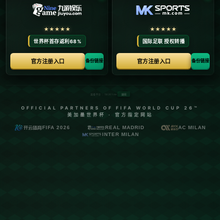
### 法国超级杯：全球足球迷的年度狂欢
法国超级杯（Trophée des Champions）是法国足球的一项重要
赛事，由法国甲级联赛冠军与法国杯冠军争夺这一殊荣。它不仅是
一个赛季的总结，更是新赛季的热身和开启。**今年，比赛将首次
来到中国北京，展现法国足球的魅力。这项具有国际化视野的安
排，无疑提升了赛事的文化意义和观赏价值。**
尽管赛事因姆巴佩的争议性缺席而受到关注，这一次的超级杯仍然
齐聚了法甲顶尖队伍。巴黎圣日耳曼（PSG）、马赛、朗斯等球
队都存在可能性，在北京演绎一场激烈的竞逐，使中国球迷得以近
距离接触足坛豪门的风采。
### **姆巴佩缺席：法国超级杯的变数与挑战**
毫无疑问，姆巴佩是全球最受欢迎的足球明星之一。他的速度、爆
发力和统治力无可争议。因此，很多球迷认为，法国超级杯“没有
姆总，毫无看点”。但姆巴佩的缺席未必是坏事，它可能会让比赛
变得更有悬念。巴黎圣日耳曼队中的姆巴佩角色通常极为突出，这
也使球队在特定阵型中对他的倚赖显得明显。当他缺席时，球队可
能需要重新调整战术、激发更多球员的潜力，从而改变整个比赛的
动态和观赏体验。
例如，上赛季巴黎圣日耳曼在队内核心缺阵的某些比赛中也展现了