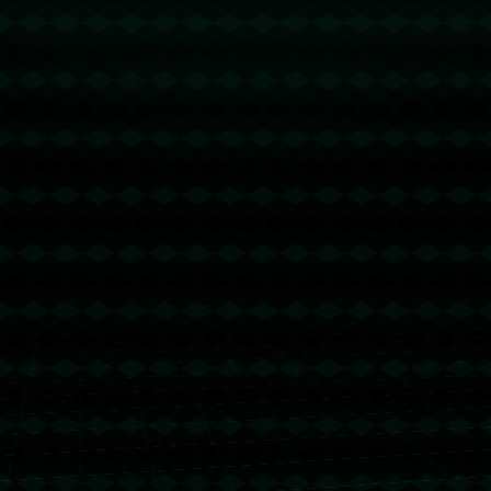
并纠正磨合中的问题。此外，心理上的支持帮助球员更快地适应新
环境和要求，是推动整体磨合、增强凝聚力的有效途径。
**关键词的合理使用**
在这篇文章中，“*刘奕鸣*”、“*新援*”、“*磨合*”、“*问题解决*”以及
“*团队默契*”为核心关键词，它们贯穿全文，能帮助读者更好地理
解文章主题，也有助于提升文章的SEO效果。
通过以上的分析与探讨，希望能够为球队在新援磨合与问题解决上
提供一些思路和借鉴，帮助更多球队在迎接新挑战的同时，实现质
的飞跃。
上一篇：
上一篇：随着湖人压哨绝杀，快船逆转！西部第6易
主，季后赛4档球队明确了.
下一篇：
下一篇：战报汇总：昨夜平局有点多，英超法甲意甲一
场1：1三场2：2！.