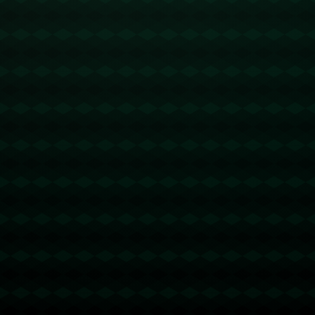
**进入NBA**对哈迪来说是一个巨大的转折点。尽管众多队伍对他
的加盟持观望态度，但他并没有因此止步不前。通过参加NBA训练
营和试训，哈迪凭借自己独特的风格和**稳健的比赛表现**逐渐赢
得了一支球队的青睐，成功进入NBA。
布朗顿·哈迪的成功不仅仅依靠篮球天赋，更在于他的**坚韧不拔
的精神**和不懈努力。他的旅程向所有梦想进入NBA的年轻球员展
示了任何人都有可能从校园的篮球世界**跃迁到职业篮球舞台**，
只要他们具备足够的决心与毅力。
哈迪的故事还如同一个*案例分析*，提醒我们在职业发展中，不论
起点如何，关键在于不断提升自我，不放弃任何可以展现潜力的机
会。对于每一个怀揣梦想的运动员而言，无论面临怎样的挑战，只