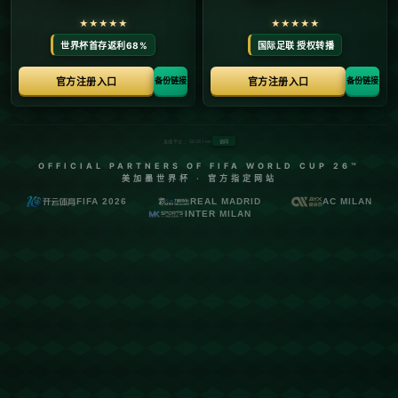
于各个方面的竞争，他在**大学篮球队选拔**时落选了。哈迪没有
因为落选而气馁，反而激励自己更加努力训练。他深知自己需要强
化体能和技术，以便在下一次机会来临时抓住它。
*布朗顿·哈迪加倍努力*，不但提高了自己的体能水平，还通过大
量的实战比赛经验提升了自己的技术和比赛策略。他独自制定训练
计划，分析自己的弱点，并逐一改进。例如，他通过增加体能训练
和观看大量比赛录像来改善自己的**防守能力**。
最终，哈迪通过非正式的篮球比赛和展示活动吸引了更多人的注
意。他的**动态进攻与精准投篮**能力在这些比赛中得到了充分展
现，并且他成为众多球探关注的对象。在一次关键的选拔赛中，他
成功地向选拔委员会展示了自己的全面实力，获得了进入大学篮球
队的机会。
在大学篮球生涯中，哈迪不仅继续锤炼自己的球技，还不断培养自
己的*团队协作精神*和领导能力。这些努力使他成为队伍中的核心
成员和不可或缺的一部分。由于表现出众，他被评选为联赛的
MVP，多次入选最佳阵容。这些荣誉奠定了他进入NBA的基础。