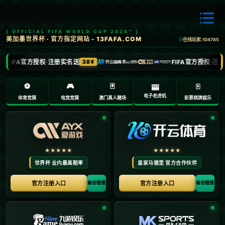
当前位置：
主页
>
新闻中心
勇士148-106马刺，库里13+6助力胜利，波杰姆斯
基27+6+5表现亮眼.
日期：
2026-08-07
来源：
必一运动
**黄金勇士再显霸气，以大胜书写辉煌篇章**
金州勇士队在最近的一场比赛中以148-106大胜圣安东尼奥马刺
队，再次展示了其不可阻挡的整体实力。在这场比赛中，斯蒂芬·
库里不仅贡献了13分，还强力助攻，为球队的胜利铺平了道路。
然而，更令人惊艳的是新星布兰登·波杰姆斯基的出色表现，他独
得27分，外加6个篮板和5次助攻，成为勇士队本场比赛最耀眼的
明星。