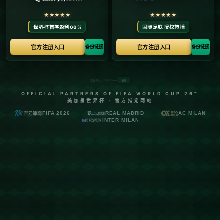
**斯蒂芬·库里：稳定发挥，助力取胜**
库里是勇士的灵魂人物，每一场比赛中，他都展现出极高的篮球智
商和精准的三分投射。这位MVP球员本场比赛虽然在得分方面略
显低调，但凭借着**6次助攻**带动了球队的整体进攻。库里在比赛
中的调度和组织能力对勇士有着不可忽视的作用，他凭借经验和视
野持续为队友创造得分机会，使得勇士队在进攻端如鱼得水，始终
保持高效运转。
**波杰姆斯基的崛起：未来之星初露锋芒**
本场比赛，波杰姆斯基的神勇表现无疑是最值得关注的亮点。他不
仅在进攻端展现出极强的个人能力，还在篮板和助攻方面交出了一
份完美的答卷。**他的27分、6个篮板以及5次助攻的数据体现了其
全面性**。通过对比赛的全盘掌控，波杰姆斯基已经不仅仅是一个
得分手，他不断地寻找队友在合适时机做出传球，显示出一种成熟
球员的风范。或许我们正见证未来NBA的一颗新星正在冉冉升起。
**案例分析：年轻球员的培养与挖掘**
勇士队一直以来都以挖掘和培养年轻球员著称。此次波杰姆斯基的
出色发挥不禁让人想起过去几年中勇士内部对于年轻球员成长的深
厚积淀。通过大量的训练及比赛经验的积累，队内年轻球员的潜能
得以充分开发。此外，球队的开放交流日程和伟大的老将们的言传