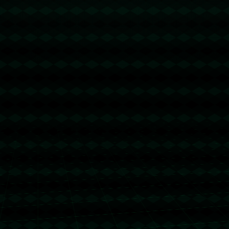
无论是勇士的胜利之中显露的老辣，还是**波杰姆斯基等年轻球员
的崛起**，亦或是马刺队内年轻力量的潜藏，都让人对每一场NBA
比赛充满期待。这场148-106的胜利不仅是一场比赛的终点，更是
为球迷和球队自身的未来之路，共同书写了一幅生动而精彩的熊斗
图画。
上一篇：
上一篇：欧洲杯24支球队身价排名 英格兰男足力压法
国遥遥领先.
下一篇：
下一篇：中國籃球正為未來積蓄力量，期待下一次輝煌
的到來.
Copyright 2024
必一·运动(B-Sports)官方网站
All
Rights by
必一运动