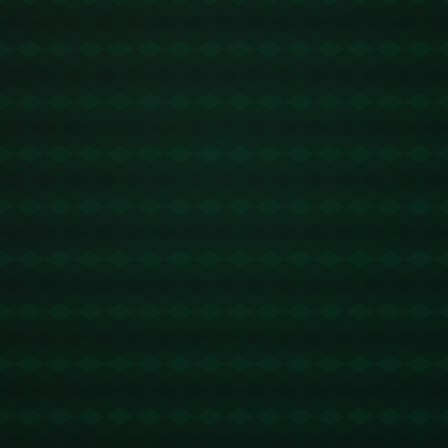
自沙特資本注資後，紐卡素在英超的表現可以說是“火箭式竄升”。
**球隊近期的出色表現證明他們完全有實力挑戰英超傳統豪門，勢
如破竹般地剛強有力。**根據統計，紐卡在過去的幾場比賽中，不
僅火力全開，在對手禁區的威脅度也顯著提升，攻防節奏已趨向歐
洲一流。
尤其是總教練埃迪·豪（Eddie Howe）針對球隊進行的戰術調整令
人讚嘆。他在中場引進更有創造力的球員，比如布魯諾·吉馬良斯
（Bruno Guimarães），讓球隊能夠迅速進行由守轉攻。與此同
時，來自瑞典的年輕前鋒亞歷山大·伊薩克（Alexander Isak）本
季腳風頗順，他的速度與技巧成為紐卡素進攻中的王牌利器。**紐
卡目前的成功正體現了“穩扎穩打+正確引援”的重要性。**
##### **案例分析：紐卡4-1大勝巴黎聖日耳曼**
本季歐冠賽場紐卡與巴黎的對決相當典型。紐卡在上半場賽事運用
高速反擊刺穿對手防線，終以4-1取下勝局，展現出在攻擊與防守
之間的平衡能力。這場比賽不僅是英超球隊韌性的體現，更是凸顯
了巴黎被動的局面。