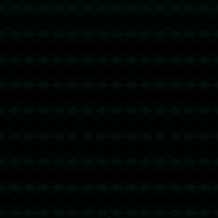
在法甲賽場對陣中下游球隊克萊蒙（Clermont）時，巴黎最終以
0-0握手言和。面對實力明顯不如自己的對手，大巴黎的進攻效率
嚴重不足，姆巴佩的幾次進攻突破均被對手成功防守，球隊中場創
造力明顯匱乏。這場比賽成為球迷和媒體對巴黎熱議的焦點，也暴
露出球隊近期深層次的問題。
---
### **歐洲兩強對比：捷徑與重建的啟示**
​無論是紐卡在英超和歐冠的大放異彩，還是巴黎在法甲的艱難前
行，這兩支球隊目前的發展狀態都值得深思。紐卡的成功真實展現
了**資本助力與合理規劃**結合的威力；而大巴黎的苦戰則提醒我
們，豪門球隊並非坐擁巨星就能立於不敗之地。
對於任何想在歐洲足壇崛起的球隊而言，紐卡的穩扎穩打無疑是一
個成功範本。反之，像巴黎這樣過度依賴球星的模式，雖曾光輝一
時，但在面對未來競爭時，依然需要更深層次地重建與反思。
上一篇：
上一篇：足球实时比分捷报jrs篮球直播篮球品牌及价格