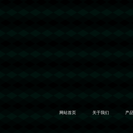
上一
下一
027-7265764
网站首页
关于我们
产